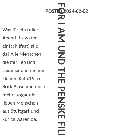
FOR I AM UND THE PENSKE FILE IM SONIC BALLROOM
POSTED 2024-02-02
Was für ein toller
Abend! Es waren
einfach (fast) alle
da! Alle Menschen
die mir lieb und
teuer sind in meiner
kleinen Köln/Punk-
Rock-Blase und noch
mehr; sogar die
lieben Menschen
aus Stuttgart und
Zürich waren da.