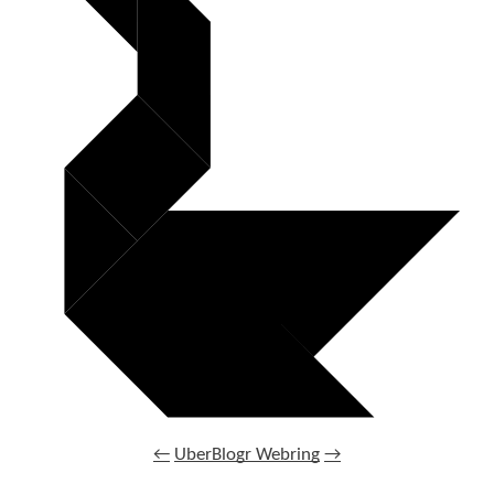
←
UberBlogr Webring
→