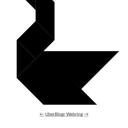
←
UberBlogr Webring
→