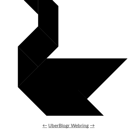
←
UberBlogr Webring
→