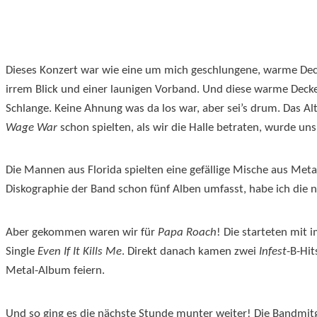
Dieses Konzert war wie eine um mich geschlungene, warme Deck
irrem Blick und einer launigen Vorband. Und diese warme Decke 
Schlange. Keine Ahnung was da los war, aber sei’s drum. Das A
Wage War
schon spielten, als wir die Halle betraten, wurde un
Die Mannen aus Florida spielten eine gefällige Mische aus Meta
Diskographie der Band schon fünf Alben umfasst, habe ich die n
Aber gekommen waren wir für
Papa Roach
! Die starteten mit 
Single
Even If It Kills Me
. Direkt danach kamen zwei
Infest
-B-Hit
Metal-Album feiern.
Und so ging es die nächste Stunde munter weiter! Die Bandmitg