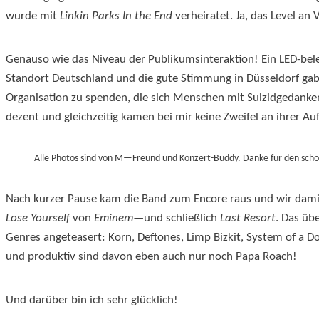
wurde mit
Linkin Parks
In the End
verheiratet. Ja, das Level a
Genauso wie das Niveau der Publikumsinteraktion! Ein LED-bel
Standort Deutschland und die gute Stimmung in Düsseldorf gab
Organisation zu spenden, die sich Menschen mit Suizidgedan
dezent und gleichzeitig kamen bei mir keine Zweifel an ihrer Auf
Alle Photos sind von M—Freund und Konzert-Buddy. Danke für den schön
Nach kurzer Pause kam die Band zum Encore raus und wir dami
Lose Yourself
von
Eminem
—und schließlich
Last Resort
. Das üb
Genres angeteasert: Korn, Deftones, Limp Bizkit, System of a D
und produktiv sind davon eben auch nur noch Papa Roach!
Und darüber bin ich sehr glücklich!