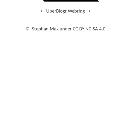
←
UberBlogr Webring
→
©
Stephan Max under
CC BY-NC-SA 4.0