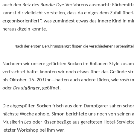
auch den Reiz des
Bundle-Dye
-Verfahrens ausmacht: Färbemitte
kannst dir vielleicht vorstellen, dass da einiges dem Zufall ü
ergebnisorientiert
, was zumindest etwas das innere Kind in m
herauskitzeln konnte.
Nach der ersten Berührungsangst flogen die verschiedenen Färbemittel 
Nachdem wir unsere gefärbten Socken im Rolladen-Style zusa
verfrachtet hatte, konnten wir noch etwas über das Gelände st
bis Oktober, 16–20 Uhr—hatten auch andere Läden, wie
rosh
(m
oder
Draufgänger
, geöffnet.
Die abgespülten Socken frisch aus dem Dampfgarer sahen schon 
nächste Woche abhole. Simon berichtete uns noch von seinen a
Musikerin
Lea
oder Kissenbezüge aus geretteten Hotel-Servietten
letzter Workshop bei ihm war.