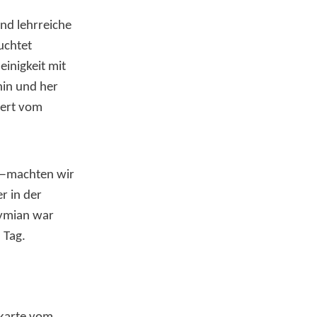
nd lehrreiche
uchtet
inigkeit mit
hin und her
tert vom
ht—machten wir
r in der
hymian war
 Tag.