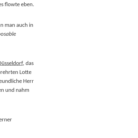
es flowte eben.
ann man auch in
posable
üsseldorf
, das
erehrten Lotte
reundliche Herr
ben und nahm
Werner