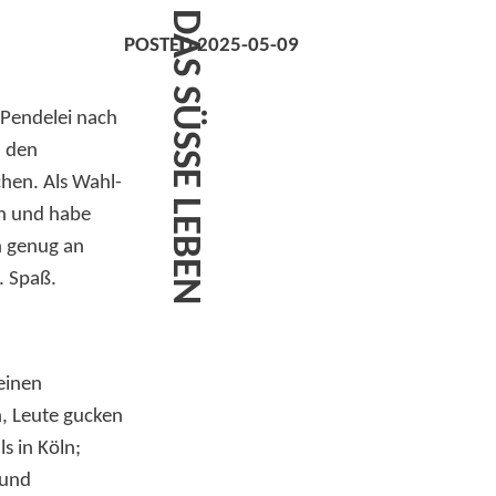
DAS SÜSSE LEBEN
POSTED 2025-05-09
 Pendelei nach
d den
hen. Als Wahl-
en und habe
n genug an
. Spaß.
einen
n, Leute gucken
s in Köln;
 und