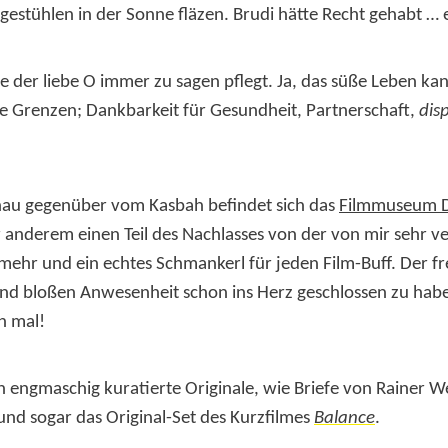
gestühlen in der Sonne fläzen. Brudi hätte Recht gehabt … 
ie der liebe O immer zu sagen pflegt. Ja, das süße Leben k
e Grenzen; Dankbarkeit für Gesundheit, Partnerschaft,
dis
Genau gegenüber vom Kasbah befindet sich das
Filmmuseum D
er anderem einen Teil des Nachlasses von der von mir sehr v
 mehr und ein echtes Schmankerl für jeden Film-Buff. Der f
 und bloßen Anwesenheit schon ins Herz geschlossen zu ha
h mal!
h engmaschig kuratierte Originale, wie Briefe von Rainer 
nd sogar das Original-Set des Kurzfilmes
Balance
.