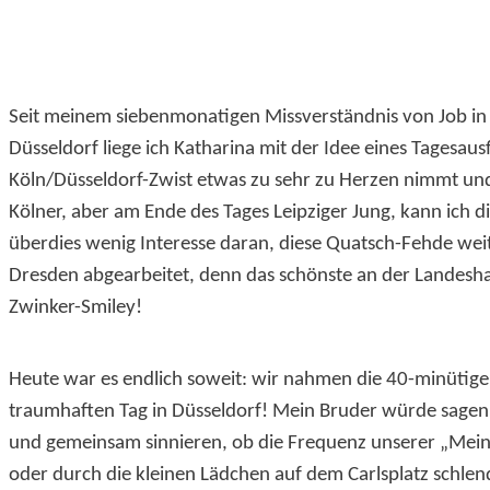
Seit meinem siebenmonatigen Missverständnis von Job in
Düsseldorf liege ich Katharina mit der Idee eines Tagesaus
Köln/Düsseldorf-Zwist etwas zu sehr zu Herzen nimmt und
Kölner, aber am Ende des Tages Leipziger Jung, kann ich
überdies wenig Interesse daran, diese Quatsch-Fehde weit
Dresden abgearbeitet, denn das schönste an der Landeshaup
Zwinker-Smiley!
Heute war es endlich soweit: wir nahmen die 40-minütige
traumhaften Tag in Düsseldorf! Mein Bruder würde sagen:
und gemeinsam sinnieren, ob die Frequenz unserer „Meinen d
oder durch die kleinen Lädchen auf dem Carlsplatz schlen