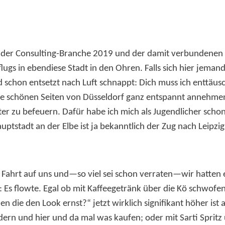
 der Consulting-Branche 2019 und der damit verbundenen
flugs in ebendiese Stadt in den Ohren. Falls sich hier jeman
 schon entsetzt nach Luft schnappt: Dich muss ich enttäusc
 die schönen Seiten von Düsseldorf ganz entspannt annehm
er zu befeuern. Dafür habe ich mich als Jugendlicher scho
tstadt an der Elbe ist ja bekanntlich der Zug nach Leipzig
 Fahrt auf uns und—so viel sei schon verraten—wir hatten 
 Es flowte. Egal ob mit Kaffeegetränk über die Kö schwofe
ie den Look ernst?“ jetzt wirklich signifikant höher ist al
dern und hier und da mal was kaufen; oder mit Sarti Spritz