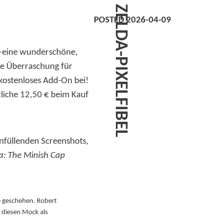
ZELDA-PIXELFIBEL
POSTED 2026-04-09
—eine wunderschöne,
te Überraschung für
 kostenloses Add-On bei!
zliche 12,50 € beim Kauf
enfüllenden Screenshots,
a: The Minish Cap
ge geschehen. Robert
 diesen Mock als