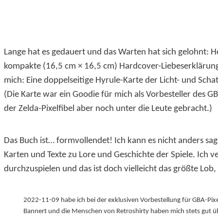
Lange hat es gedauert und das Warten hat sich gelohnt: 
kompakte (16,5 cm × 16,5 cm) Hardcover-Liebeserklärun
mich: Eine doppelseitige Hyrule-Karte der Licht- und Sch
(Die Karte war ein Goodie für mich als Vorbesteller des GB
der Zelda-Pixelfibel aber noch unter die Leute gebracht.)
Das Buch ist… formvollendet! Ich kann es nicht anders sa
Karten und Texte zu Lore und Geschichte der Spiele. Ich 
durchzuspielen und das ist doch vielleicht das größte Lob,
2022-11-09 habe ich bei der exklusiven Vorbestellung für GBA-Pixe
Bannert und die Menschen von Retroshirty haben mich stets gut üb