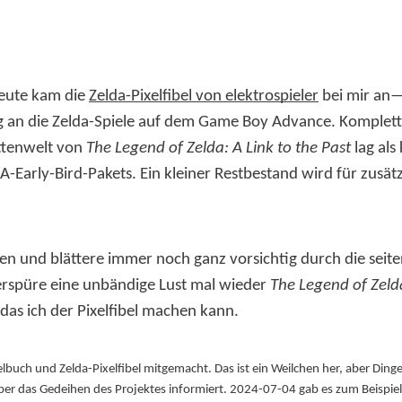
Heute kam die
Zelda-Pixelfibel von elektrospieler
bei mir an
g an die Zelda-Spiele auf dem Game Boy Advance. Komplet
attenwelt von
The Legend of Zelda: A Link to the Past
lag als
A-Early-Bird-Pakets. Ein kleiner Restbestand wird für zusät
gen und blättere immer noch ganz vorsichtig durch die seit
verspüre eine unbändige Lust mal wieder
The Legend of Zeld
 das ich der Pixelfibel machen kann.
lbuch und Zelda-Pixelfibel mitgemacht. Das ist ein Weilchen her, aber Din
er das Gedeihen des Projektes informiert. 2024-07-04 gab es zum Beispiel